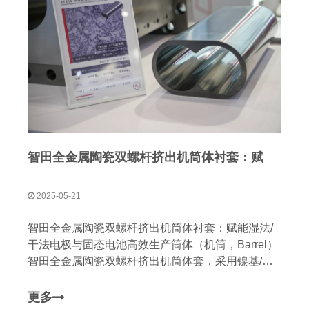
智田全金属陶瓷双螺杆挤出机筒体衬套：赋能湿法/干法电极与固态电池高效生产
2025-05-21
智田全金属陶瓷双螺杆挤出机筒体衬套：赋能湿法/
干法电极与固态电池高效生产筒体（机筒，Barrel）
智田全金属陶瓷双螺杆挤出机筒体套，采用镍基/钴
基金属陶瓷技术，专为湿法电极、干法电极及固态电
池生产设计，提供超耐磨、耐腐蚀、耐冲击性能，助
更多