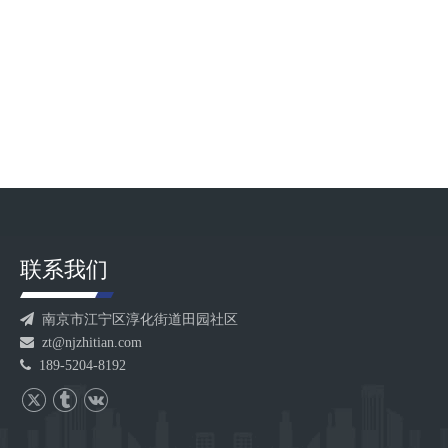
力连续化生产与品质升级，行业领先的制造精度，生
命周期内更少的维护成本。行业痛点：传统挤出机的
效率瓶颈在电池电极制造中，传统挤出机常面临以下
挑战：频繁维护：筒体部件磨损快，停机更换频繁，
影响生产连续性；品质不稳定：材料腐蚀或金属污染
影响产品一致性。智田全金属陶瓷双螺杆挤出机筒体
套，以创新材料与工艺突破技术壁垒，为电池制造提
供可靠支持。技术优势：金属陶瓷衬套的核心突
联系我们

南京市江宁区淳化街道田园社区

zt@njzhitian.com

189-5204-8192