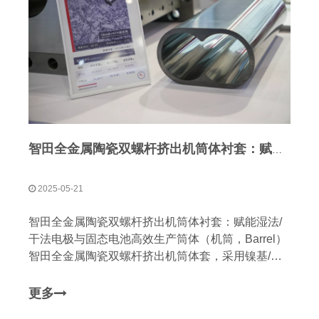
智田全金属陶瓷双螺杆挤出机筒体衬套：赋能湿法/干法电极与固态电池高效生产
2025-05-21
智田全金属陶瓷双螺杆挤出机筒体衬套：赋能湿法/
干法电极与固态电池高效生产筒体（机筒，Barrel）
智田全金属陶瓷双螺杆挤出机筒体套，采用镍基/钴
基金属陶瓷技术，专为湿法电极、干法电极及固态电
池生产设计，提供超耐磨、耐腐蚀、耐冲击性能，助
更多
力连续化生产与品质升级，行业领先的制造精度，生