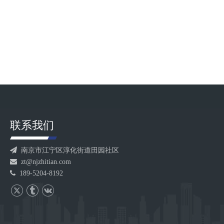
命周期内更少的维护成本。行业痛点：传统挤出机的
效率瓶颈在电池电极制造中，传统挤出机常面临以下
挑战：频繁维护：筒体部件磨损快，停机更换频繁，
影响生产连续性；品质不稳定：材料腐蚀或金属污染
影响产品一致性。智田全金属陶瓷双螺杆挤出机筒体
套，以创新材料与工艺突破技术壁垒，为电池制造提
供可靠支持。技术优势：金属陶瓷衬套的核心突
联系我们

南京市江宁区淳化街道田园社区

zt@njzhitian.com

189-5204-8192