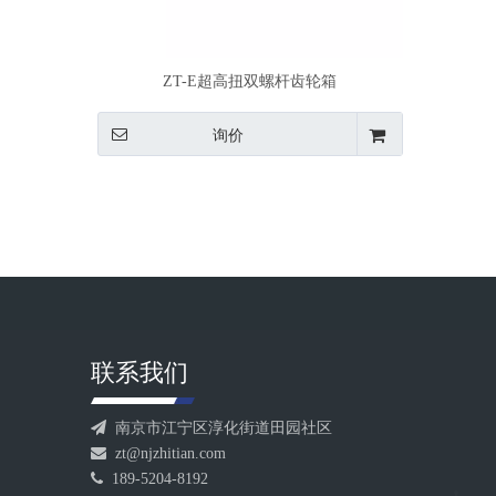
ZT-E超高扭双螺杆齿轮箱
询价
联系我们

南京市江宁区淳化街道田园社区

zt@njzhitian.com

189-5204-8192