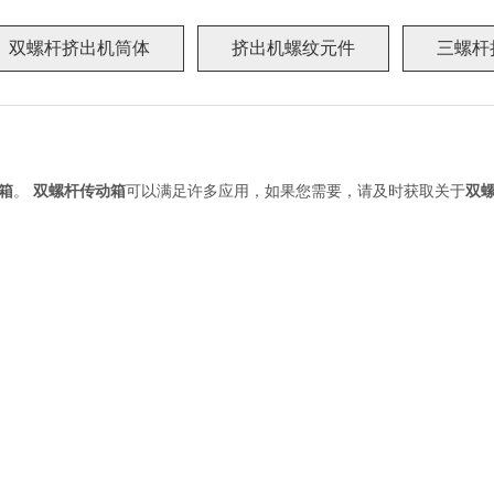
双螺杆挤出机筒体
挤出机螺纹元件
三螺杆
箱
。
双螺杆传动箱
可以满足许多应用，如果您需要，请及时获取关于
双