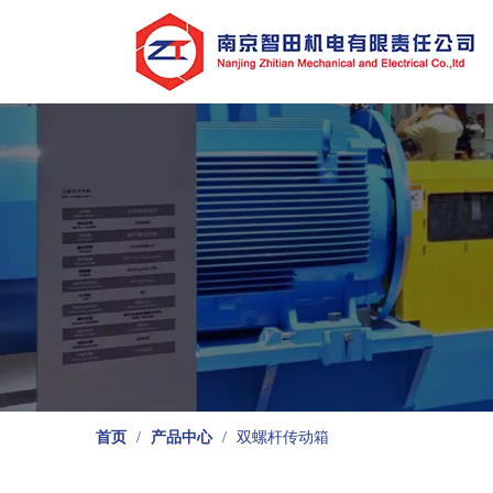
首页
/
产品中心
/
双螺杆传动箱