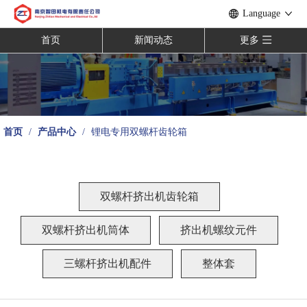
Language
首页
新闻动态
更多
首页
/
产品中心
/
锂电专用双螺杆齿轮箱
双螺杆挤出机齿轮箱
双螺杆挤出机筒体
挤出机螺纹元件
三螺杆挤出机配件
整体套