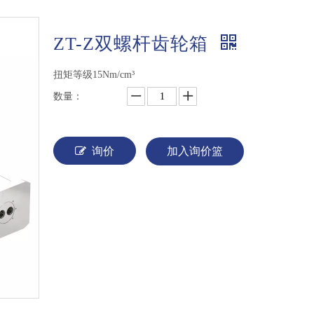
ZT-Z双螺杆齿轮箱
扭矩等级15Nm/cm³
数量：
询价
加入询价篮