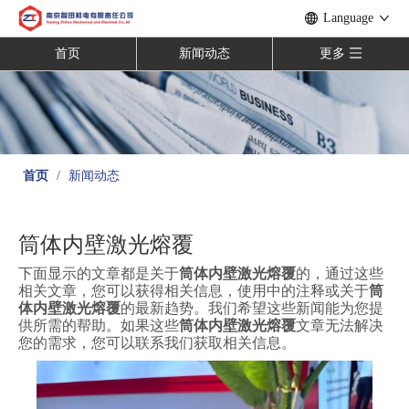
Language
首页
新闻动态
更多
首页
/
新闻动态
筒体内壁激光熔覆
下面显示的文章都是关于
筒体内壁激光熔覆
的，通过这些
相关文章，您可以获得相关信息，使用中的注释或关于
筒
体内壁激光熔覆
的最新趋势。我们希望这些新闻能为您提
供所需的帮助。如果这些
筒体内壁激光熔覆
文章无法解决
您的需求，您可以联系我们获取相关信息。