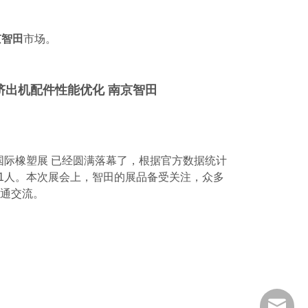
京智田
市场。
展 专注挤出机配件性能优化 南京智田
023 国际橡塑展 已经圆满落幕了，根据官方数据统计
81人。本次展会上，智田的展品备受关注，众多
沟通交流。
zt@njzhi