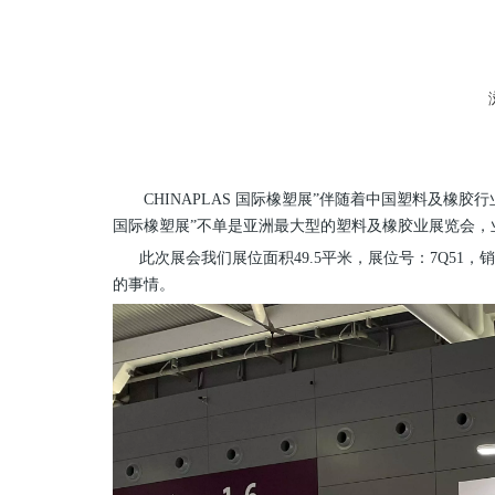
["facebook","twitter","line","wechat","linkedin","pinterest"
CHINAPLAS 国际橡塑展”伴随着中国塑料及橡胶行
国际橡塑展”不单是亚洲最大型的塑料及橡胶业展览会，
此次展会我们展位面积49.5平米，展位号：7Q51，
的事情。